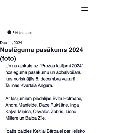
Visi jaunumi
Dec 11, 2024
Noslēguma pasākums 2024
(foto)
Un nu atskats uz “Prozas lasījumi 2024” 
noslēguma pasākumu un apbalvošanu, 
kas norisinājās 8. decembra vakarā 
Tallinas Kvartāla Angārā.
Ar lasījumiem piedalījās Evita Hofmane, 
Andra Manfelde, Dace Rukšāne, Inga 
Kaļva-Miņina, Osvalds Zebris, Liene 
Millere un Baiba Zīle.
Īpašs paldies Keitijai Bārbalei par lielisko 