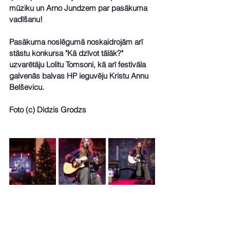
mūziku un Arno Jundzem par pasākuma 
vadīšanu!
Pasākuma noslēgumā noskaidrojām arī 
stāstu konkursa "Kā dzīvot tālāk?" 
uzvarētāju Lolitu Tomsoni, kā arī festivāla 
galvenās balvas HP ieguvēju Kristu Annu 
Belševicu.
Foto (c) Didzis Grodzs