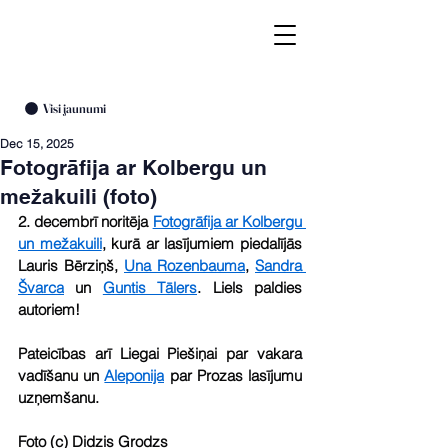
Visi jaunumi
Dec 15, 2025
Fotogrāfija ar Kolbergu un
mežakuili (foto)
2. decembrī noritēja 
Fotogrāfija ar Kolbergu 
un mežakuili
, kurā ar lasījumiem piedalījās 
Lauris Bērziņš, 
Una Rozenbauma
, 
Sandra 
Švarca
 un 
Guntis Tālers
. Liels paldies 
autoriem!
Pateicības arī Liegai Piešiņai par vakara 
vadīšanu un 
Aleponija
 par Prozas lasījumu 
uzņemšanu.
Foto (c) Didzis Grodzs