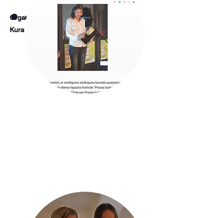
Organizē: Latvijas Literatūras centrs
Uzzināt vairāk
Kurators: Marika Papēde
2008