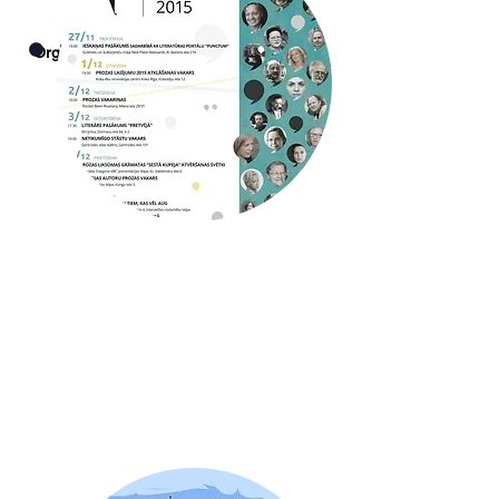
Uzzināt vairāk
Organizē: Latvijas Rakstnieku savienība
Kurators: Juta Pīrāga
2015