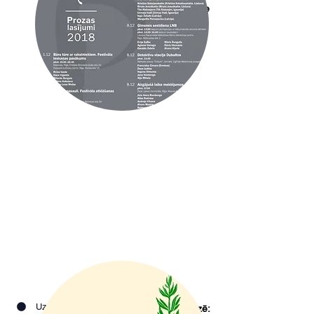
Kurators: Inga Žolude
2018
Uzzināt vairāk
Organizē: