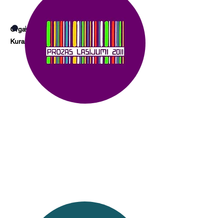
Uzzināt vairāk
Organizē: Latvijas Literatūras centrs
Kurators: Marika Papēde
2011