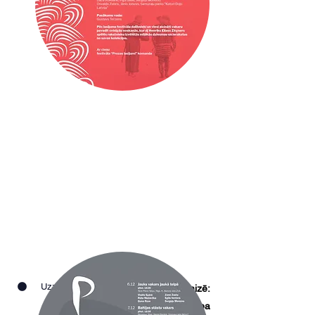
2019
Uzzināt vairāk
Organizē:
Latvijas Rakstnieku savienība