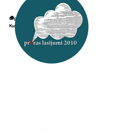
Organizē: Latvijas Literatūras centrs
Uzzināt vairāk
Kurators: Marika Papēde
2010