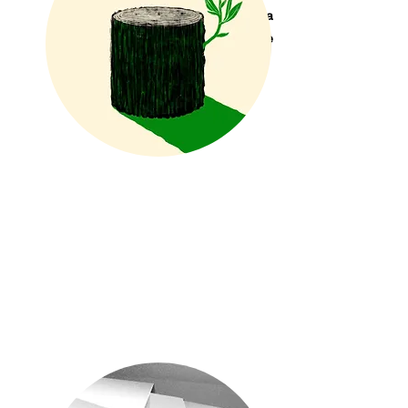
Latvijas Rakstnieku savienība
Kurators: Sigita Kušnere
2017