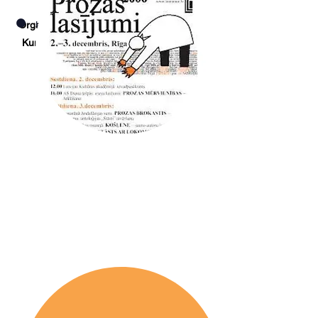
Organizators: Latvijas Literatūras centrs
Uzzināt vairāk
Kurators: Jānis Oga un Haralds Matulis
2006