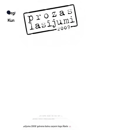
Organizē: Latvijas Literatūras centrs
Uzzināt vairāk
Kurators: Marika Papēde
2009