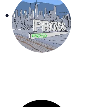
Uzzināt vairāk
Organizē: Latvijas Literatūras centrs
Kurators:
Baiba Koemeca un Luīze Pastore
2014