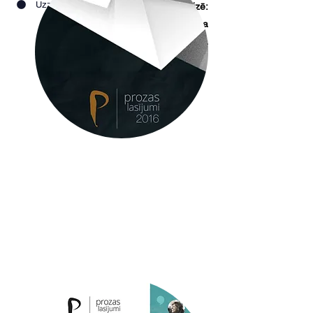
Uzzināt vairāk
Organizē:
Latvijas Rakstnieku savienība
Kurators: Juta Pīrāga
2016