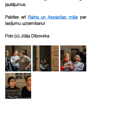
jautājumus.
Paldies arī 
Raiņa un Aspazijas māja
 par 
lasījumu uzņemšanu!
Foto (c) Jūlija Dibovska