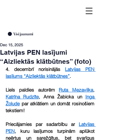
Visi jaunumi
Dec 15, 2025
Latvijas PEN lasījumi
“Aizliektās klātbūtnes” (foto)
4. decembrī norisinājās 
Latvijas PEN 
lasījums “Aizliektās klātbūtnes”
.
Liels paldies autorēm 
Ruta Mezavilka
, 
Katrīna Rudzīte
, Anna Žabicka un 
Inga 
Žolude
 par atklātiem un domāt rosinošiem 
tekstiem!
Priecājamies par sadarbību ar 
Latvijas 
PEN
, kuru lasījumos turpinām aplūkot 
neērtus un sarežģītus, bet svarīgus 