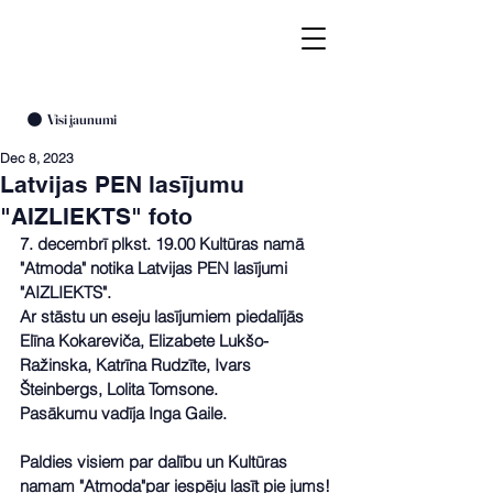
Visi jaunumi
Dec 8, 2023
Latvijas PEN lasījumu
"AIZLIEKTS" foto
7. decembrī plkst. 19.00 Kultūras namā 
"Atmoda" notika Latvijas PEN lasījumi 
"AIZLIEKTS". 
Ar stāstu un eseju lasījumiem piedalījās 
Elīna Kokareviča, Elizabete Lukšo-
Ražinska, Katrīna Rudzīte, Ivars 
Šteinbergs, Lolita Tomsone.
Pasākumu vadīja Inga Gaile.
Paldies visiem par dalību un Kultūras 
namam "Atmoda"par iespēju lasīt pie jums!