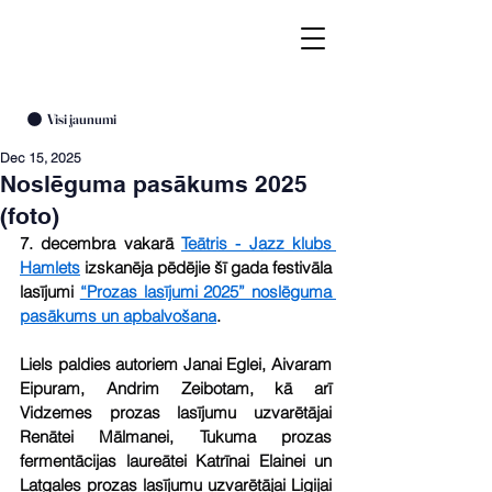
Visi jaunumi
Dec 15, 2025
Noslēguma pasākums 2025
(foto)
7. decembra vakarā 
Teātris - Jazz klubs 
Hamlets
 izskanēja pēdējie šī gada festivāla 
lasījumi 
“Prozas lasījumi 2025” noslēguma 
pasākums un apbalvošana
.
Liels paldies autoriem Janai Eglei, Aivaram 
Eipuram, Andrim Zeibotam, kā arī 
Vidzemes prozas lasījumu uzvarētājai 
Renātei Mālmanei, Tukuma prozas 
fermentācijas laureātei Katrīnai Elainei un 
Latgales prozas lasījumu uzvarētājai Ligijai 