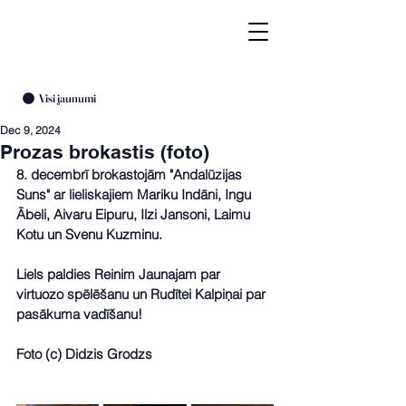
Visi jaunumi
Dec 9, 2024
Prozas brokastis (foto)
8. decembrī brokastojām "Andalūzijas 
Suns" ar lieliskajiem Mariku Indāni, Ingu 
Ābeli, Aivaru Eipuru, Ilzi Jansoni, Laimu 
Kotu un Svenu Kuzminu. 
Liels paldies Reinim Jaunajam par 
virtuozo spēlēšanu un Rudītei Kalpiņai par 
pasākuma vadīšanu!
Foto (c) Didzis Grodzs