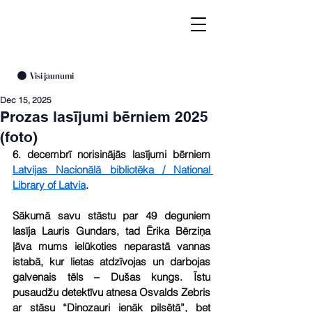
Visi jaunumi
Dec 15, 2025
Prozas lasījumi bērniem 2025
(foto)
6. decembrī norisinājās lasījumi bērniem 
Latvijas Nacionālā bibliotēka / National 
Library of Latvia
.
Sākumā savu stāstu par 49 deguniem 
lasīja Lauris Gundars, tad Ērika Bērziņa 
ļāva mums ielūkoties neparastā vannas 
istabā, kur lietas atdzīvojas un darbojas 
galvenais tēls – Dušas kungs. Īstu 
pusaudžu detektīvu atnesa Osvalds Zebris 
ar stāsu “Dinozauri ienāk pilsētā”, bet 